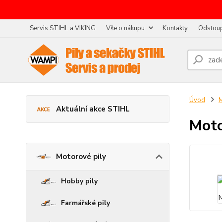
Servis STIHL a VIKING
Vše o nákupu
Kontakty
Odstoup
Úvod
M
Aktuální akce STIHL
Moto
Motorové pily
Hobby pily
Farmářské pily