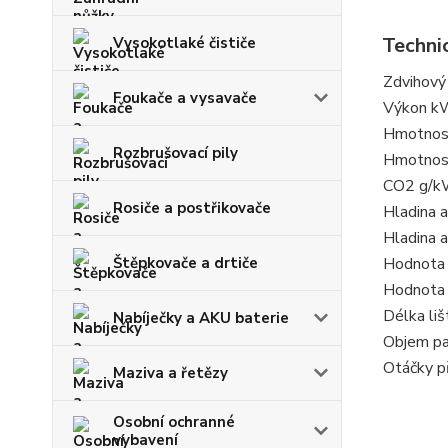
Techni
Vysokotlaké čističe
Zdvihový
Foukače a vysavače
Výkon k
Hmotnos
Rozbrušovací pily
Hmotnost
CO2 g/
Rosiče a postřikovače
Hladina 
Hladina 
Štěpkovače a drtiče
Hodnota 
Hodnota 
Délka liš
Nabíječky a AKU baterie
Objem pa
Otáčky p
Maziva a řetězy
Osobní ochranné
vybavení