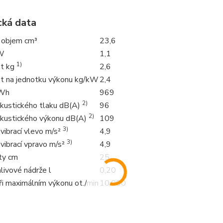
cká data
 objem cm³
23,6
W
1,1
1)
t kg
2,6
 na jednotku výkonu kg/kW
2,4
kWh
969
2)
akustického tlaku dB(A)
96
2)
akustického výkonu dB(A)
109
3)
vibrací vlevo m/s²
4,9
3)
vibrací vpravo m/s²
4,9
ty cm
25
livové nádrže l
0,20
ři maximálním výkonu ot./min
10.000