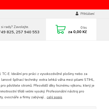
Přihlášení
 si rady? Zavolejte.
0
ks
za
0,00 Kč
749 825, 257 940 553
 TC-E. Ideální pro práci z vysokozdvižné plošiny nebo za
 lanové šplhací techniky: extra lehká váha mezi pilami STIHL,
 pro pěstitele stromů. Přesvědčí díky řeznému výkonu, který je
hmotnostní třídě velmi vysoký. Profesionální nástroj pro
ty, ovocnáře a firmy zabývají...
celý popis