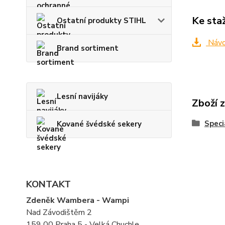
Ke sta
Ostatní produkty STIHL
Návo
Brand sortiment
Lesní navijáky
Zboží 
Speci
Kované švédské sekery
KONTAKT
Zdeněk Wambera - Wampi
Nad Závodištěm 2
159 00 Praha 5 - Velká Chuchle