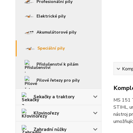
Profesionální pily
Elektrické pily
Akumulátorové pily
Speciální pily
Příslušenství k pilám
Kompl
Pilové řetezy pro pily
Komple
Sekačky a traktory
MS 151 TC
STIHL, ur
Křovinořezy
nástroj p
umožňujíc
Zahradní nůžky