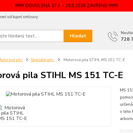
!!!!!!!!!! DOVOLENÁ 27.7. - 28.8.2026 ZAVŘENO !!!!!!!!!!
ení od kupní smlouvy
Nevíte
Hledat
728 
otorové pily
Speciální pily
Motorová pila STIHL MS 151 TC-E
rová pila STIHL MS 151 TC-E
MS 151
pomoci
určená
v této 
arboris