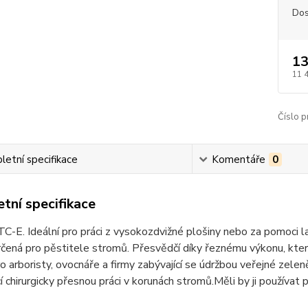
Dos
13
11 
Číslo p
etní specifikace
Komentáře
0
tní specifikace
-E. Ideální pro práci z vysokozdvižné plošiny nebo za pomoci la
čená pro pěstitele stromů. Přesvědčí díky řeznému výkonu, který
ro arboristy, ovocnáře a firmy zabývající se údržbou veřejné zel
í chirurgicky přesnou práci v korunách stromů.Měli by ji používa