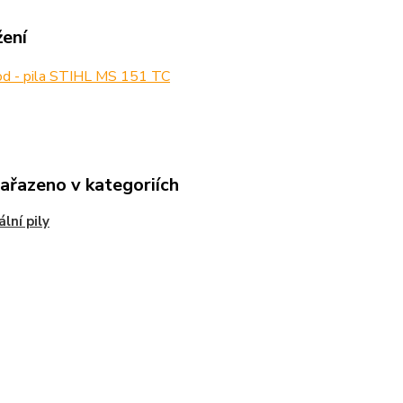
žení
d - pila STIHL MS 151 TC
zařazeno v kategoriích
ální pily