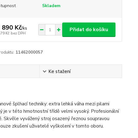
tupnost
Skladem
 890 Kč
/
ks
Přidat do košíku
479 Kč
bez DPH
roduktu:
11462000057
Ke stažení
nové šplhací techniky: extra lehká váha mezi pilami
 je v této hmotnostní třídě velmi vysoký. Profesionální
eně. Skvěle vyvážený stroj osazený řeznou soupravou
t pouze zkušení uživatelé vyškolení v tomto oboru.