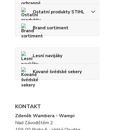
Ostatní produkty STIHL
Brand sortiment
Lesní navijáky
Kované švédské sekery
KONTAKT
Zdeněk Wambera - Wampi
Nad Závodištěm 2
159 00 Praha 5 - Velká Chuchle