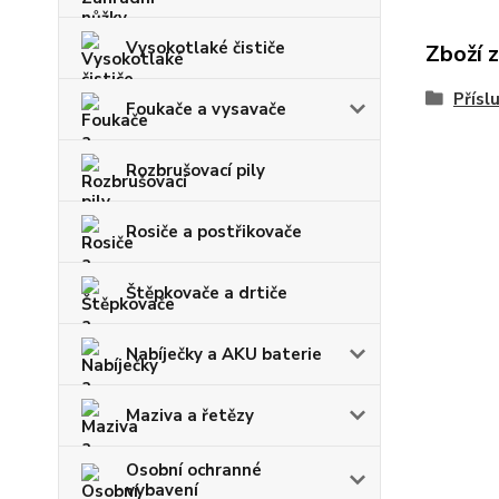
Vysokotlaké čističe
Zboží 
Přísl
Foukače a vysavače
Rozbrušovací pily
Rosiče a postřikovače
Štěpkovače a drtiče
Nabíječky a AKU baterie
Maziva a řetězy
Osobní ochranné
vybavení