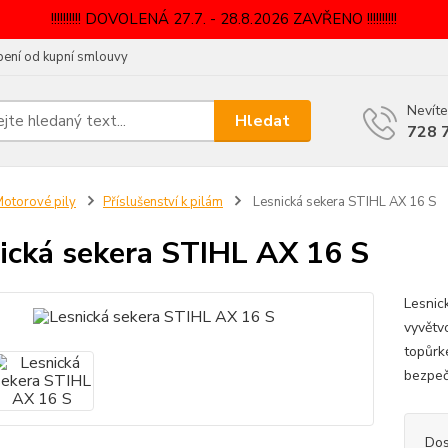
!!!!!!!!!! DOVOLENÁ 27.7. - 28.8.2026 ZAVŘENO !!!!!!!!!!
ení od kupní smlouvy
Nevíte
Hledat
728 
otorové pily
Příslušenství k pilám
Lesnická sekera STIHL AX 16 S
ická sekera STIHL AX 16 S
Lesnic
vyvětvo
topůrk
bezpeč
Dos