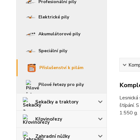
Profesionální pily
Elektrické pily
Akumulátorové pily
Speciální pily
Kompl
Příslušenství k pilám
Komple
Pilové řetezy pro pily
Lesnická 
Sekačky a traktory
štípání. 
1.550 g.
Křovinořezy
Zahradní nůžky