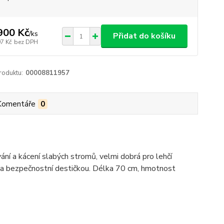
900 Kč
/
ks
Přidat do košíku
97 Kč
bez DPH
roduktu:
00008811957
Komentáře
0
ání a kácení slabých stromů, velmi dobrá pro lehčí
u a bezpečnostní destičkou. Délka 70 cm, hmotnost