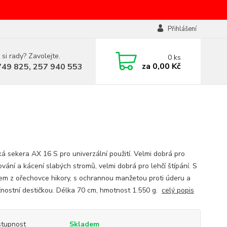
Přihlášení
 si rady? Zavolejte.
0
ks
za
0,00 Kč
749 825, 257 940 553
ká sekera AX 16 S pro univerzální použití. Velmi dobrá pro
vání a kácení slabých stromů, velmi dobrá pro lehčí štípání. S
em z ořechovce hikory, s ochrannou manžetou proti úderu a
nostní destičkou. Délka 70 cm, hmotnost 1.550 g.
celý popis
tupnost
Skladem