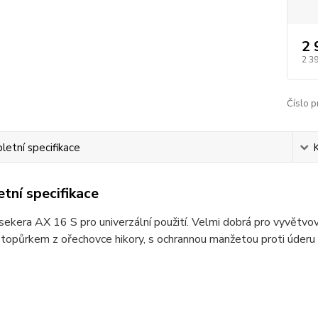
2 
2 3
Číslo p
etní specifikace
tní specifikace
sekera AX 16 S pro univerzální použití. Velmi dobrá pro vyvětvov
S topůrkem z ořechovce hikory, s ochrannou manžetou proti úder