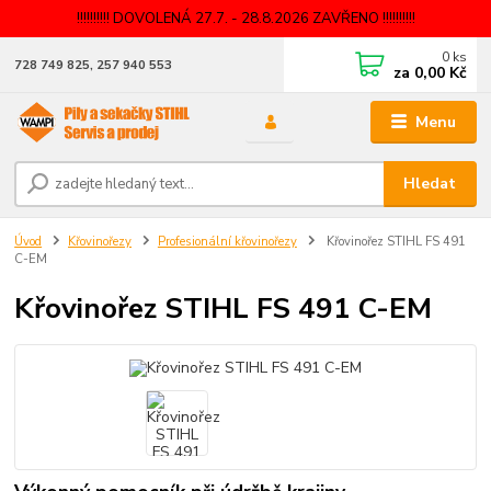
!!!!!!!!!! DOVOLENÁ 27.7. - 28.8.2026 ZAVŘENO !!!!!!!!!!
0
ks
728 749 825, 257 940 553
za
0,00 Kč
Menu
Hledat
Úvod
Křovinořezy
Profesionální křovinořezy
Křovinořez STIHL FS 491
C-EM
Křovinořez STIHL FS 491 C-EM