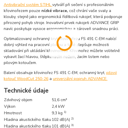
Antivibrační systém STIHL
vytváří při sečení s profesionálním
křovinořezem pouze
nízké vibrace,
což chrání vaše svaly a
klouby, stejně jako ergonomická řídítková rukojeť, která podporuje
přirozený pohyb stroje. Inovativní prvek rukojeti ADVANCE GRIP
navíc poskytuje vysoce ergonomickou a zároveň snadnou práci.
Optimalizovaný ochranný kryt křovinořezu FS 491 C-EM nabízí
dobrý výhled na pracovní plochu a také zlepšuje možnosti
skladování při ukládání křovinořezu. Křovinořez můžete volitelně
vybavit žací hlavou, štěpkovacím nožem, žacím listem nebo
pilovým kotoučem.
Balení obsahuje křovinořez FS 491 C-EM, ochranný kryt,
pilový
kotouč WoodCut 250-26
a
univerzální popruh ADVANCE.
Technické údaje
Zdvihový objem
51,6 cm³
Výkon
2,4 kW
1)
Hmotnost
9,3 kg
2)
Hladina akustického tlaku
102 dB(A)
3)
Hladina akustického tlaku
101 dB(A)