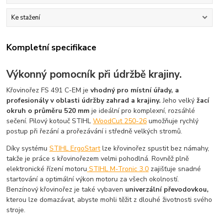
Ke stažení
Kompletní specifikace
Výkonný pomocník při údržbě krajiny.
Křovinořez FS 491 C-EM je
vhodný pro místní úřady, a
profesionály v oblasti údržby zahrad a krajiny.
Jeho velký
žací
okruh o průměru 520 mm
je ideální pro komplexní, rozsáhlé
sečení. Pilový kotouč STIHL
WoodCut 250-26
umožňuje rychlý
postup při řezání a prořezávání i středně velkých stromů.
Díky systému
STIHL ErgoStart
lze křovinořez spustit bez námahy,
takže je práce s křovinořezem velmi pohodlná. Rovněž plně
elektronické řízení motoru
STIHL M-Tronic 3.0
zajišťuje snadné
startování a optimální výkon motoru za všech okolností.
Benzínový křovinořez je také vybaven
univerzální převodovkou,
kterou lze domazávat, abyste mohli těžit z dlouhé životnosti svého
stroje.