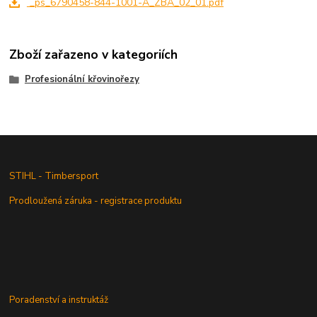
_ps_6790458-844-1001-A_ZBA_02_01.pdf
Zboží zařazeno v kategoriích
Profesionální křovinořezy
STIHL - Timbersport
Prodloužená záruka - registrace produktu
Poradenství a instruktáž