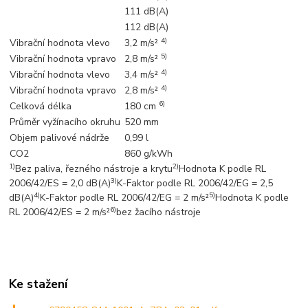
111 dB(A)
112 dB(A)
4)
Vibrační hodnota vlevo
3,2 m/s²
5)
Vibrační hodnota vpravo
2,8 m/s²
4)
Vibrační hodnota vlevo
3,4 m/s²
4)
Vibrační hodnota vpravo
2,8 m/s²
6)
Celková délka
180 cm
Průměr vyžínacího okruhu
520 mm
Objem palivové nádrže
0,99 l
CO2
860 g/kWh
1)
2)
Bez paliva, řezného nástroje a krytu
Hodnota K podle RL
3)
2006/42/ES = 2,0 dB(A)
K-Faktor podle RL 2006/42/EG = 2,5
4)
5)
dB(A)
K-Faktor podle RL 2006/42/EG = 2 m/s²
Hodnota K podle
6)
RL 2006/42/ES = 2 m/s²
bez žacího nástroje
Ke stažení