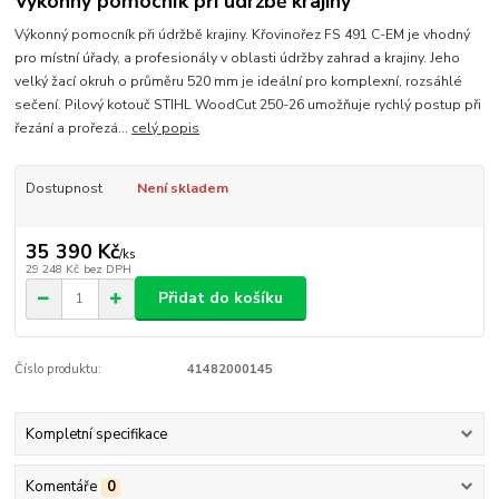
Výkonný pomocník při údržbě krajiny
Výkonný pomocník při údržbě krajiny. Křovinořez FS 491 C-EM je vhodný
pro místní úřady, a profesionály v oblasti údržby zahrad a krajiny. Jeho
velký žací okruh o průměru 520 mm je ideální pro komplexní, rozsáhlé
sečení. Pilový kotouč STIHL WoodCut 250-26 umožňuje rychlý postup při
řezání a prořezá...
celý popis
Dostupnost
Není skladem
35 390 Kč
/
ks
29 248 Kč
bez DPH
Přidat do košíku
Číslo produktu:
41482000145
Kompletní specifikace
Komentáře
0