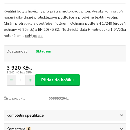
Kvalitní boty z hověziny pro práci s motorovou pilou. Vysoký komfort při
nošení díky drsné protiskluzové podložce a prodyšné textilní výplni.
Chrání proti vlhku a opotřebení otěrem. Ochrana podle EN 17249 (úroveň
ochrany =? 20 m/s) a EN 20345 S2. Technická data Hmotnost kg 1,9 Výška
holeně cm...
celý popis
Dostupnost
Skladem
3 920 Kč
/
ks
3 240 Kč
bez DPH
Přidat do košíku
Číslo produktu:
008853204..
Kompletní specifikace
Komentáře
0