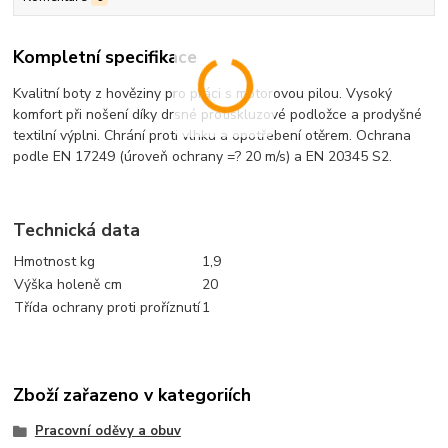
Kompletní specifikace
Kvalitní boty z hověziny pro práci s motorovou pilou. Vysoký
komfort při nošení díky drsné protiskluzové podložce a prodyšné
textilní výplni. Chrání proti vlhku a opotřebení otěrem. Ochrana
podle EN 17249 (úroveň ochrany =? 20 m/s) a EN 20345 S2.
Technická data
Hmotnost kg
1,9
Výška holeně cm
20
Třída ochrany proti proříznutí
1
Zboží zařazeno v kategoriích
Pracovní oděvy a obuv