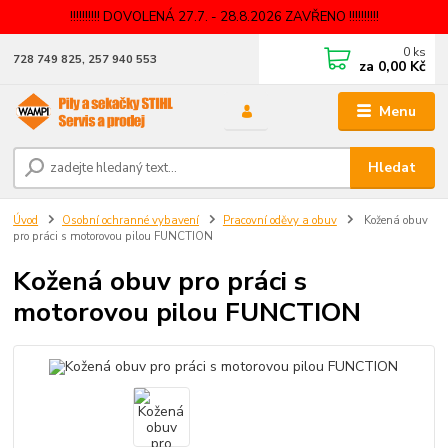
!!!!!!!!!! DOVOLENÁ 27.7. - 28.8.2026 ZAVŘENO !!!!!!!!!!
0
ks
728 749 825, 257 940 553
za
0,00 Kč
Menu
Hledat
Úvod
Osobní ochranné vybavení
Pracovní oděvy a obuv
Kožená obuv
pro práci s motorovou pilou FUNCTION
Kožená obuv pro práci s
motorovou pilou FUNCTION