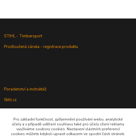
STIHL - Timbersport
Prodloužená záruka - registrace produktu
Poradenství a instruktáž
Stihl.cz
Pro základní funkčnost, zpříjemnění používání webu, analytické
Údržba a servis
účely a v případě udělení souhlasu také pro účely cílení reklamy
využíváme soubory cookies. Nastavení vlastních preferencí
Rady a praktické informace
cookies můžete kdykoli upravit odkazem ve spodní části stránek.