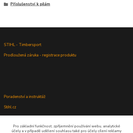
Příslušenství k pilám
STIHL - Timbersport
Prodloužená záruka - registrace produktu
Poradenství a instruktáž
Stihl.cz
Pro základní funkčnost, zpříjemnění používání webu, analytické
Údržba a servis
účely a v případě udělení souhlasu také pro účely cílení reklamy