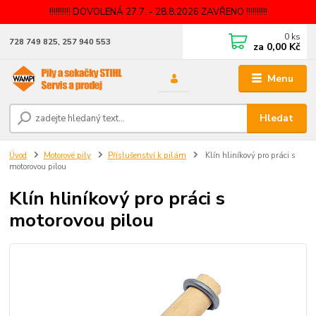
!!!!!!!!!! DOVOLENÁ 27.7. - 28.8.2026 ZAVŘENO !!!!!!!!!!
0
ks
728 749 825, 257 940 553
za
0,00 Kč
Menu
Hledat
Úvod
Motorové pily
Příslušenství k pilám
Klín hliníkový pro práci s
motorovou pilou
Klín hliníkový pro práci s
motorovou pilou