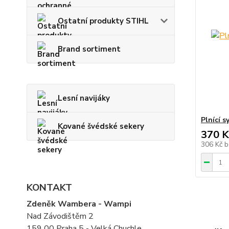
Ostatní produkty STIHL
Brand sortiment
Lesní navijáky
Plnící 
Kované švédské sekery
370 K
306 Kč
b
KONTAKT
Zdeněk Wambera - Wampi
Nad Závodištěm 2
159 00 Praha 5 - Velká Chuchle