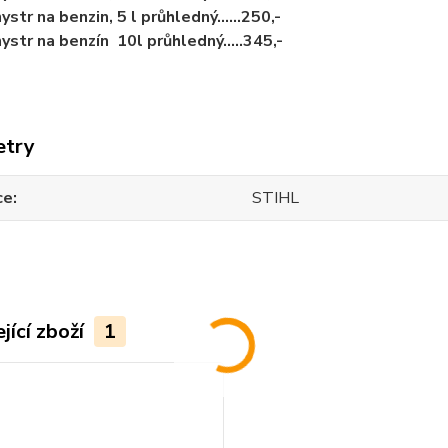
ystr na benzin, 5 l průhledný......250,-
ystr na benzín 10l průhledný.....345,-
etry
ce
STIHL
jící zboží
1