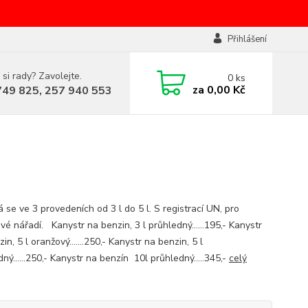
Přihlášení
 si rady? Zavolejte.
0
ks
za
0,00 Kč
749 825, 257 940 553
 se ve 3 provedeních od 3 l do 5 l. S registrací UN, pro
é nářadí. Kanystr na benzin, 3 l průhledný......195,- Kanystr
in, 5 l oranžový.......250,- Kanystr na benzin, 5 l
ný......250,- Kanystr na benzín 10l průhledný.....345,-
celý