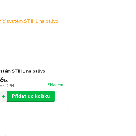
systém STIHL na palivo
č
/
ks
Skladem
ez DPH
Přidat do košíku