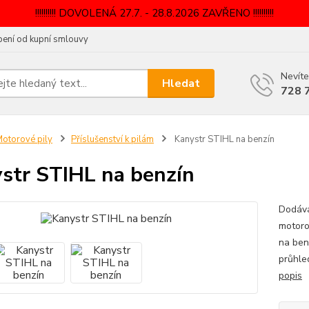
!!!!!!!!!! DOVOLENÁ 27.7. - 28.8.2026 ZAVŘENO !!!!!!!!!!
ení od kupní smlouvy
Nevíte
Hledat
728 
otorové pily
Příslušenství k pilám
Kanystr STIHL na benzín
str STIHL na benzín
Dodává
motorov
na benz
průhled
popis