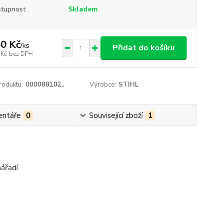
tupnost
Skladem
0 Kč
/
ks
Přidat do košíku
 Kč
bez DPH
roduktu:
000088102..
Výrobce:
STIHL
ntáře
0
Související zboží
1
ářadí.