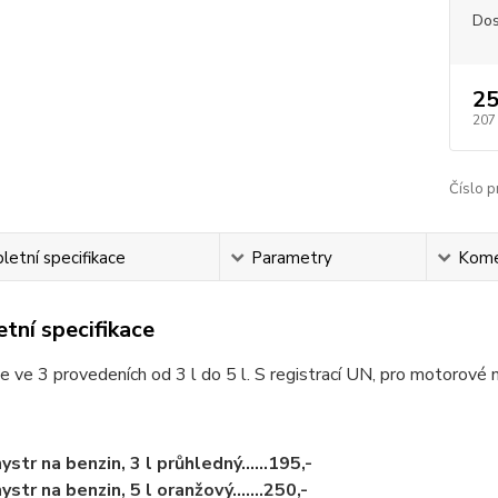
Dos
25
207
Číslo p
etní specifikace
Parametry
Kome
tní specifikace
 ve 3 provedeních od 3 l do 5 l. S registrací UN, pro motorové n
ystr na benzin, 3 l průhledný......195,-
ystr na benzin, 5 l oranžový.......250,-