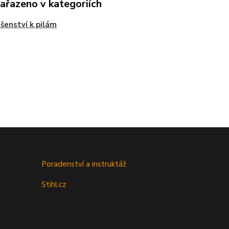
zařazeno v kategoriích
ušenství k pilám
Poradenství a instruktáž
Stihl.cz