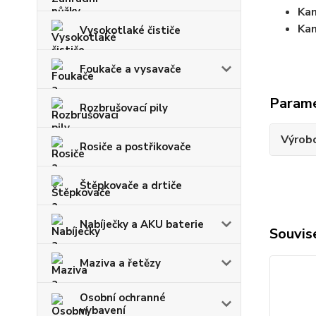
Kan
Kan
Vysokotlaké čističe
Foukače a vysavače
Param
Rozbrušovací pily
Výrob
Rosiče a postřikovače
Štěpkovače a drtiče
Nabíječky a AKU baterie
Souvise
Maziva a řetězy
Osobní ochranné
vybavení