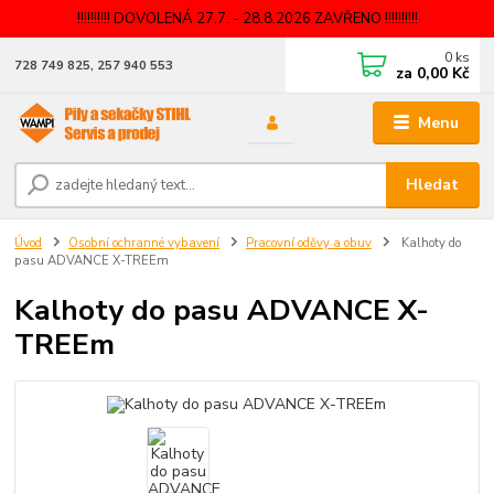
!!!!!!!!!! DOVOLENÁ 27.7. - 28.8.2026 ZAVŘENO !!!!!!!!!!
0
ks
728 749 825, 257 940 553
za
0,00 Kč
Menu
Hledat
Úvod
Osobní ochranné vybavení
Pracovní oděvy a obuv
Kalhoty do
pasu ADVANCE X-TREEm
Kalhoty do pasu ADVANCE X-
TREEm