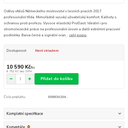
Oděvy vítězů Německého mistrovství v lesních pracích 2017,
profesionální třída. Mimořádně vysoký uživatelský komfort. Kalhoty s
ochranou proti prořezu. Vysoce elastický ProElast. Ideální i pro
stromolezecké práce na profesionální úrovni a další extrémní pracovní
podmínky. Barva černá a signální oran...
celý popis
Dostupnost
Není skladem
10 590 Kč
/
ks
8 752 Kč
bez DPH
Přidat do košíku
Číslo produktu:
008834204..
Kompletní specifikace
Komentáře
0