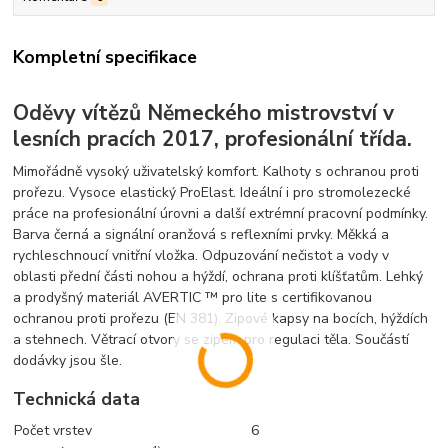
Kompletní specifikace
Oděvy vítězů Německého mistrovství v
lesních pracích 2017, profesionální třída.
Mimořádně vysoký uživatelský komfort. Kalhoty s ochranou proti
prořezu. Vysoce elastický ProElast. Ideální i pro stromolezecké
práce na profesionální úrovni a další extrémní pracovní podmínky.
Barva černá a signální oranžová s reflexními prvky. Měkká a
rychleschnoucí vnitřní vložka. Odpuzování nečistot a vody v
oblasti přední části nohou a hýždí, ochrana proti klíšťatům. Lehký
a prodyšný materiál AVERTIC ™ pro lite s certifikovanou
ochranou proti prořezu (EN 381). Zipové kapsy na bocích, hýždích
a stehnech. Větrací otvory se zipem pro regulaci těla. Součástí
dodávky jsou šle.
Technická data
Počet vrstev
6