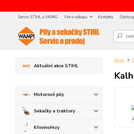
Servis STIHL a VIKING
Vše o nákupu
Kontakty
Odstoup
Úvod
O
Aktuální akce STIHL
Kalh
Motorové pily
Sekačky a traktory
Křovinořezy