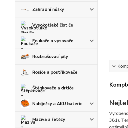
Zahradní nůžky
Vysokotlaké čističe
Foukače a vysavače
Rozbrušovací pily
Kompl
Rosiče a postřikovače
Komple
Štěpkovače a drtiče
Nejle
Nabíječky a AKU baterie
Vyrobeno
Maziva a řetězy
381). Ten
optimální