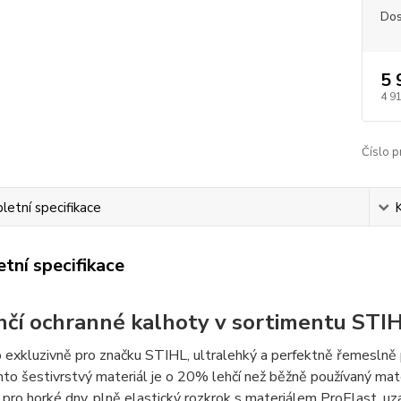
Dos
5 
4 9
Číslo p
etní specifikace
tní specifikace
hčí ochranné kalhoty v sortimentu STIH
 exkluzivně pro značku STIHL, ultralehký a perfektně řemesln
to šestivrstvý materiál je o 20% lehčí než běžně používaný materi
 pro horké dny, plně elastický rozkrok s materiálem ProElast, u