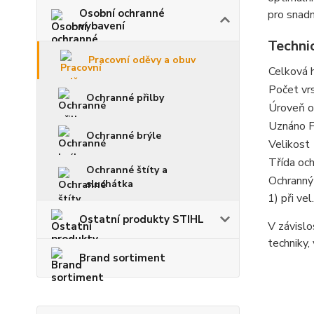
Osobní ochranné
pro snadn
vybavení
Techni
Pracovní oděvy a obuv
Celková 
Počet vr
Ochranné přilby
Úroveň o
Uznáno 
Ochranné brýle
Velikost
Třída och
Ochranné štíty a
Ochranný 
sluchátka
1) při vel
Ostatní produkty STIHL
V závislo
techniky,
Brand sortiment