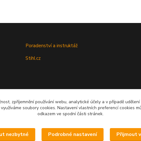
Poradenství a instruktáž
Stihl.cz
čnost, zpříjemnění používání webu, analytické účely a v případě udělení
y využíváme soubory cookies. Nastavení vlastních preferencí cookies mů
odkazem ve spodní části stránek.
Upravit sběr cookies.
ut nezbytné
Podrobné nastavení
Přijmout 