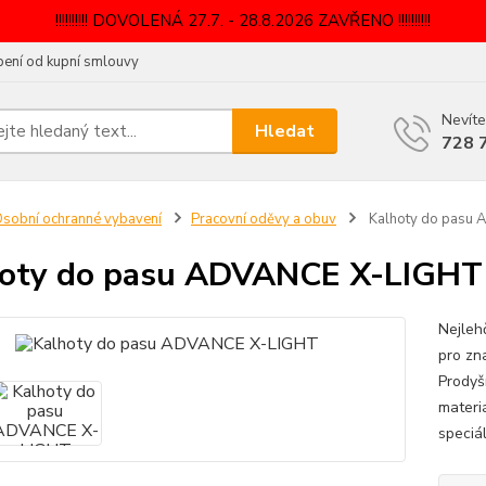
!!!!!!!!!! DOVOLENÁ 27.7. - 28.8.2026 ZAVŘENO !!!!!!!!!!
ení od kupní smlouvy
Nevíte
Hledat
728 
sobní ochranné vybavení
Pracovní oděvy a obuv
Kalhoty do pasu
oty do pasu ADVANCE X-LIGHT
Nejleh
pro zn
Prodyš
materi
speciál