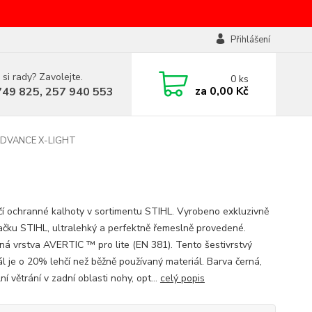
Přihlášení
 si rady? Zavolejte.
0
ks
za
0,00 Kč
749 825, 257 940 553
 ADVANCE X-LIGHT
čí ochranné kalhoty v sortimentu STIHL. Vyrobeno exkluzivně
ačku STIHL, ultralehký a perfektně řemeslně provedené.
ná vrstva AVERTIC ™ pro lite (EN 381). Tento šestivrstvý
ál je o 20% lehčí než běžně používaný materiál. Barva černá,
ní větrání v zadní oblasti nohy, opt...
celý popis