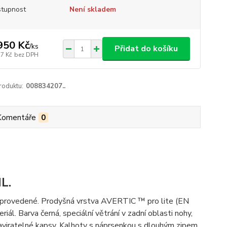
tupnost
Není skladem
950 Kč
/
ks
Přidat do košíku
17 Kč
bez DPH
roduktu:
008834207..
Komentáře
0
L.
ě provedené. Prodyšná vrstva AVERTIC ™ pro lite (EN
ál. Barva černá, speciální větrání v zadní oblasti nohy,
zaviratelné kapsy. Kalhoty s náprsenkou s dlouhým zipem