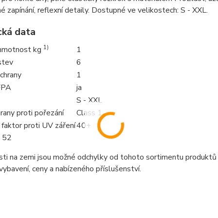
é zapínání, reflexní detaily. Dostupné ve velikostech: S - XXL.
cká data
1)
hmotnost kg
1
stev
6
chrany
1
FPA
ja
S - XXL
rany proti pořezání
Class 1
faktor proti UV záření
40+
. 52
sti na zemi jsou možné odchylky od tohoto sortimentu produktů
 vybavení, ceny a nabízeného příslušenství.