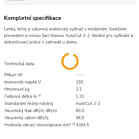
Kompletní specifikace
Lehký, tichý a výkonný elektrický vyžínač v moderním, funkčním
provedení a novou žací hlavou AutoCut 2-2. Ideální pro vyžínání a
dokončovací práce v zahradě u domu.
Technická data
Příkon W
500
Jmenovité napětí V
230
Hmotnost kg
2,2
1)
Celková délka m
1,31
Standardní řezný nástroj
AutoCut 2-2
Akustický tlak dB(A) dB(A)
83,0
Akustický výkon dB(A)
94,0
2)
Hodnota vibrací vlevo/vpravo m/s²
3,0/4,5