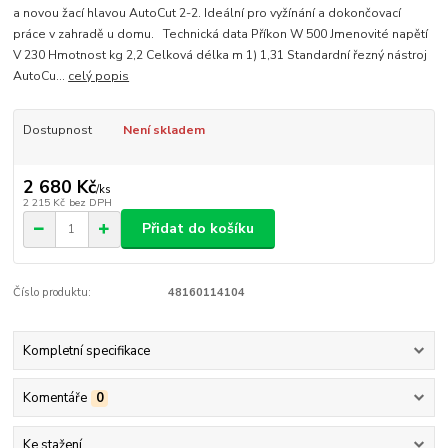
a novou žací hlavou AutoCut 2-2. Ideální pro vyžínání a dokončovací
práce v zahradě u domu. Technická data Příkon W 500 Jmenovité napětí
V 230 Hmotnost kg 2,2 Celková délka m 1) 1,31 Standardní řezný nástroj
AutoCu...
celý popis
Dostupnost
Není skladem
2 680 Kč
/
ks
2 215 Kč
bez DPH
Přidat do košíku
Číslo produktu:
48160114104
Kompletní specifikace
Komentáře
0
Ke stažení