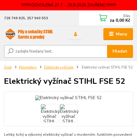
!!!!!!!!!! DOVOLENÁ 27.7. - 28.8.2026 ZAVŘENO !!!!!!!!!!
0
ks
728 749 825, 257 940 553
za
0,00 Kč
Menu
Hledat
Úvod
Křovinořezy
Elektrické vyžínače
Elektrický vyžínač STIHL FSE 52
Elektrický vyžínač STIHL FSE 52
Lehký, tichý a výkonný elektrický vyžínač v moderním, funkčním provedení