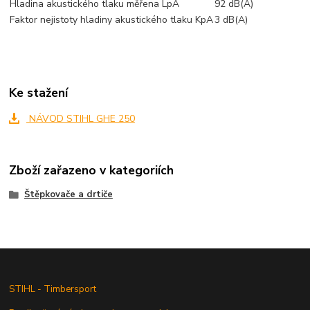
Hladina akustického tlaku měřena LpA
92 dB(A)
Faktor nejistoty hladiny akustického tlaku KpA
3 dB(A)
Ke stažení
NÁVOD STIHL GHE 250
Zboží zařazeno v kategoriích
Štěpkovače a drtiče
STIHL - Timbersport