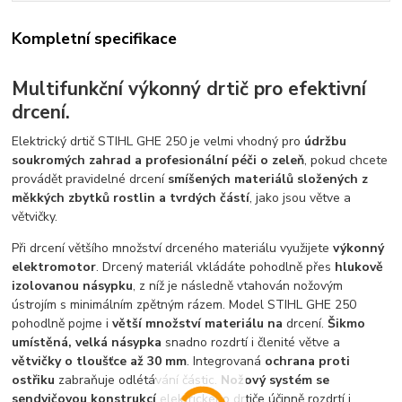
Kompletní specifikace
Multifunkční výkonný drtič pro efektivní
drcení.
Elektrický drtič STIHL GHE 250 je velmi vhodný pro
údržbu
soukromých zahrad a profesionální péči o zeleň
, pokud chcete
provádět pravidelné drcení
smíšených materiálů složených z
měkkých zbytků rostlin a tvrdých částí
, jako jsou větve a
větvičky.
Při drcení většího množství drceného materiálu využijete
výkonný
elektromotor
. Drcený materiál vkládáte pohodlně přes
hlukově
izolovanou násypku
, z níž je následně vtahován nožovým
ústrojím s minimálním zpětným rázem. Model STIHL GHE 250
pohodlně pojme i
větší množství materiálu na
drcení.
Šikmo
umístěná, velká násypka
snadno rozdrtí i členité větve a
větvičky o tloušťce až 30 mm
. Integrovaná
ochrana proti
ostřiku
zabraňuje odlétávání částic.
Nožový systém se
sendvičovou konstrukcí
elektrického drtiče účinně rozdrtí i