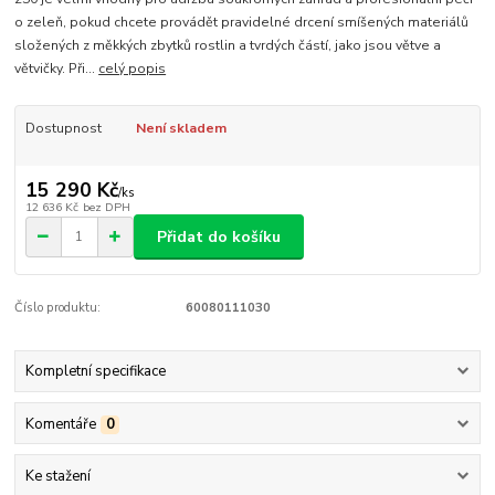
o zeleň, pokud chcete provádět pravidelné drcení smíšených materiálů
složených z měkkých zbytků rostlin a tvrdých částí, jako jsou větve a
větvičky. Při...
celý popis
Dostupnost
Není skladem
15 290 Kč
/
ks
12 636 Kč
bez DPH
Přidat do košíku
Číslo produktu:
60080111030
Kompletní specifikace
Komentáře
0
Ke stažení