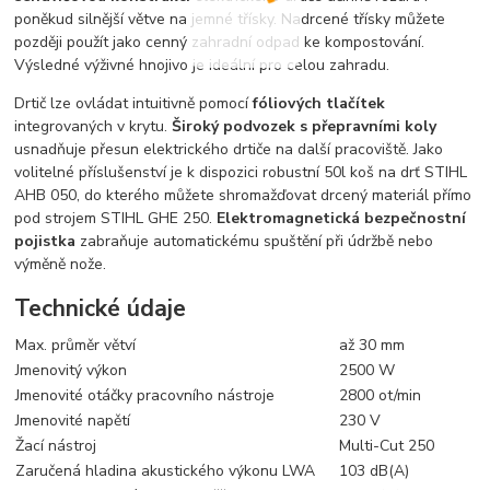
poněkud silnější větve na jemné třísky. Nadrcené třísky můžete
později použít jako cenný zahradní odpad ke kompostování.
Výsledné výživné hnojivo je ideální pro celou zahradu.
Drtič lze ovládat intuitivně pomocí
fóliových tlačítek
integrovaných v krytu.
Široký podvozek s přepravními koly
usnadňuje přesun elektrického drtiče na další pracoviště. Jako
volitelné příslušenství je k dispozici robustní 50l koš na drť STIHL
AHB 050, do kterého můžete shromažďovat drcený materiál přímo
pod strojem STIHL GHE 250.
Elektromagnetická bezpečnostní
pojistka
zabraňuje automatickému spuštění při údržbě nebo
výměně nože.
Technické údaje
Max. průměr větví
až 30 mm
Jmenovitý výkon
2500 W
Jmenovité otáčky pracovního nástroje
2800 ot/min
Jmenovité napětí
230 V
Žací nástroj
Multi-Cut 250
Zaručená hladina akustického výkonu LWA
103 dB(A)