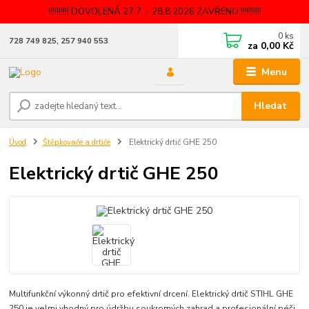
!!!!!!!!!! DOVOLENÁ 27.7. - 28.8.2026 ZAVŘENO !!!!!!!!!!
0
ks
728 749 825, 257 940 553
za
0,00 Kč
Menu
Hledat
Úvod
Štěpkovače a drtiče
Elektrický drtič GHE 250
Elektrický drtič GHE 250
Multifunkční výkonný drtič pro efektivní drcení. Elektrický drtič STIHL GHE
250 je velmi vhodný pro údržbu soukromých zahrad a profesionální péči