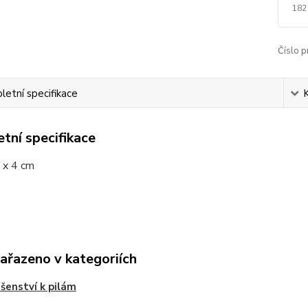
182
Číslo p
etní specifikace
tní specifikace
 x 4 cm
zařazeno v kategoriích
ušenství k pilám