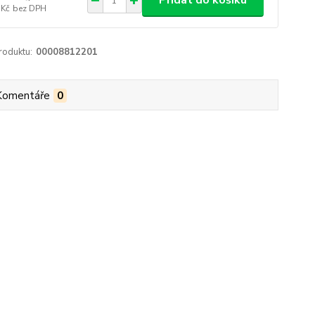
Přidat do košíku
 Kč
bez DPH
roduktu:
00008812201
Komentáře
0