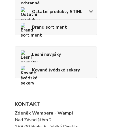
Ostatní produkty STIHL
Brand sortiment
Lesní navijáky
Kované švédské sekery
KONTAKT
Zdeněk Wambera - Wampi
Nad Závodištěm 2
159 00 Praha 5 - Velká Chuchle