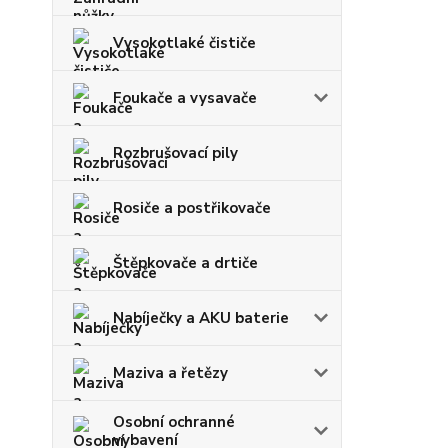
Vysokotlaké čističe
Foukače a vysavače
Rozbrušovací pily
Rosiče a postřikovače
Štěpkovače a drtiče
Nabíječky a AKU baterie
Maziva a řetězy
Osobní ochranné
vybavení