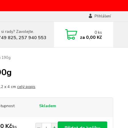
Přihlášení
 si rady? Zavolejte.
0
ks
za
0,00 Kč
749 825, 257 940 553
u 190g
90g
12 x 4 cm
celý popis
tupnost
Skladem
0 Kč
/
ks