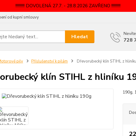
!!!!!!!!!! DOVOLENÁ 27.7. - 28.8.2026 ZAVŘENO !!!!!!!!!!
ení od kupní smlouvy
Nevíte
Hledat
728 
otorové pily
Příslušenství k pilám
Dřevorubecký klín STIHL z hliník
orubecký klín STIHL z hliníku 1
190g, 
Dos
22