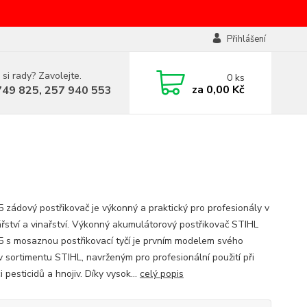
Přihlášení
 si rady? Zavolejte.
0
ks
za
0,00 Kč
749 825, 257 940 553
 zádový postřikovač je výkonný a praktický pro profesionály v
řství a vinařství. Výkonný akumulátorový postřikovač STIHL
 s mosaznou postřikovací tyčí je prvním modelem svého
v sortimentu STIHL, navrženým pro profesionální použití při
i pesticidů a hnojiv. Díky vysok...
celý popis