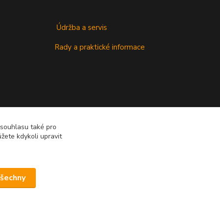
Údržba a servis
Rady a praktické informace
 souhlasu také pro
žete kdykoli upravit
všechny
Vytvořeno na
Eshop-rychle.cz