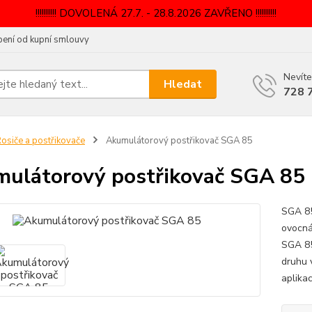
!!!!!!!!!! DOVOLENÁ 27.7. - 28.8.2026 ZAVŘENO !!!!!!!!!!
ení od kupní smlouvy
Nevíte
Hledat
728 
osiče a postřikovače
Akumulátorový postřikovač SGA 85
ulátorový postřikovač SGA 85
SGA 85
ovocná
SGA 85
druhu 
aplikac