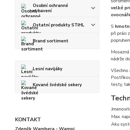
sortimen
Osobní ochranné
velké pr
vybavení
ovocnáře
Ostatní produkty STIHL
S
hmotno
při práci
popruhem –
Brand sortiment
Mosazná d
nádrže do
Lesní navijáky
Všechno 
Postřikov
testy, tak
Kované švédské sekery
Techn
Jmenovit
Max. nap
KONTAKT
Aku sys
Zdeněk Wambera - Wampi