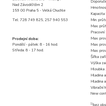
Doporuče
Nad Závodištěm 2
Hmotnost
159 00 Praha 5 - Velká Chuchle
Kapacita
Tel: 728 749 825, 257 940 553
Min. prů
Max. prů
Pracovní 
Max. pro
Prodejní doba:
Pondělí - pátek: 8 - 16 hod.
Max. pro
Středa: 8 - 17 hod.
Max. pro
Šířka zař
Výška zař
Hloubka 
Hladina a
Hladina 
Vibrační
New cont
1)
bez ob