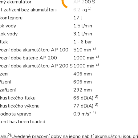
ný akumulátor
AP 200 S
1)
 zařízení bez akumulátoru
6.2 kg
 kontejneru
17 l
tok vody
1.5 l/min
tok vody
3.1 l/min
tlak
1 - 6 bar
2)
vozní doba akumulátoru AP 100
510 min
2)
vozní doba baterie AP 200
1000 min
2)
vozní doba akumulátoru AP 200 S
1000 min
ízení
406 mm
ízení
606 mm
zařízení
292 mm
3)
kustického tlaku
66 dB(A)
3)
akustického výkonu
77 dB(A)
4)
 hodnota vpravo
0.9 m/s²
ent has been loaded.
2)
sahu
Uvedené pracovní doby na jedno nabití akumulátoru jsou orien