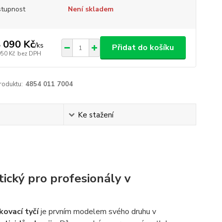
tupnost
Není skladem
 090 Kč
/
ks
Přidat do košíku
950 Kč
bez DPH
roduktu:
4854 011 7004
Ke stažení
ický pro profesionály v
ovací tyčí
je prvním modelem svého druhu v