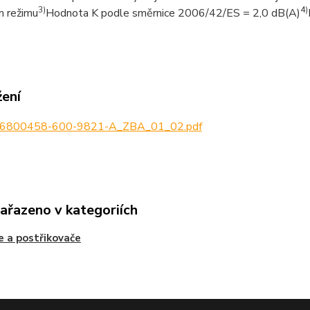
3)
4)
m režimu
Hodnota K podle směrnice 2006/42/ES = 2,0 dB(A)
žení
6800458-600-9821-A_ZBA_01_02.pdf
zařazeno v kategoriích
e a postřikovače