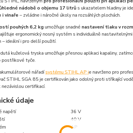
tu STIHL, navrženým
pro profesionální použití při aplikaci pe
ůhledné nádobě o objemu 17 litrů
s ukazatelem hladiny je 
 i vinaře
– zvládne i náročné úkoly na rozsáhlých plochách.
stí pouhých 6,2 kg
umožňuje snadné
nastavení tlaku v rozm
 zajišťuje ergonomický nosný systém s individuálně nastavitelný
 ideální i pro delší použití.
utá kuželová tryska umožňuje přesnou aplikaci kapaliny, zatímco 
 postřikové tyče.
akumulátorové nářadí
systému STIHL AP j
e navrženo pro profes
ač STIHL SGA 85 je certifikován jako odolný proti stříkající vod
 nezávislou certifikací.
ické údaje
é napětí
36 V
ětí
40 V
tém
AP