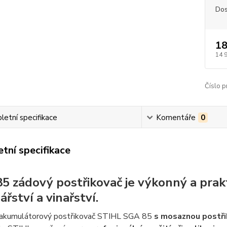
Dos
18
14 
Číslo p
etní specifikace
Komentáře
0
tní specifikace
5 zádový postřikovač je výkonný a prakt
řství a vinařství.
akumulátorový postřikovač STIHL SGA 85
s mosaznou postřik