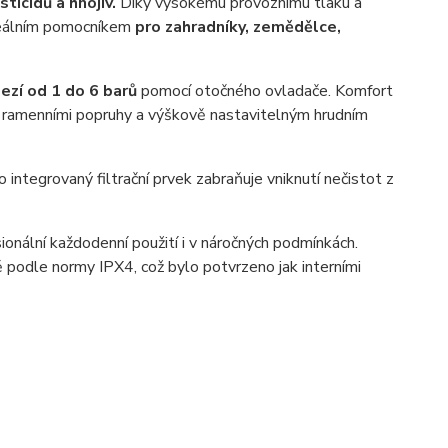
sticidů a hnojiv.
Díky vysokému provoznímu tlaku a
ideálním pomocníkem
pro zahradníky, zemědělce,
ezí od 1 do 6 barů
pomocí otočného ovladače. Komfort
mi ramenními popruhy a výškově nastavitelným hrudním
integrovaný filtrační prvek zabraňuje vniknutí nečistot z
ionální každodenní použití i v náročných podmínkách.
ě podle normy IPX4, což bylo potvrzeno jak interními