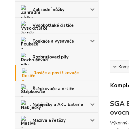
Zahradní nůžky
Vysokotlaké čističe
Foukače a vysavače
Rozbrušovací pily
Kompl
Rosiče a postřikovače
Komple
Štěpkovače a drtiče
SGA 8
Nabíječky a AKU baterie
ovocná
Maziva a řetězy
Výkonný 