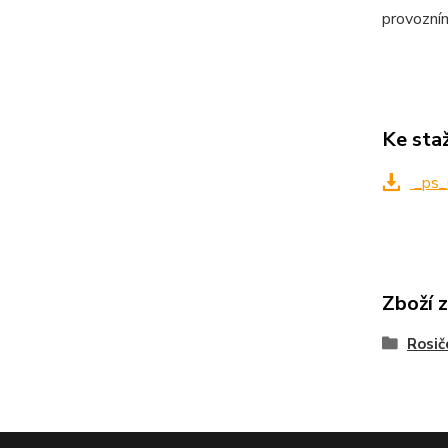
provozní
Ke sta
_ps_
Zboží 
Rosič