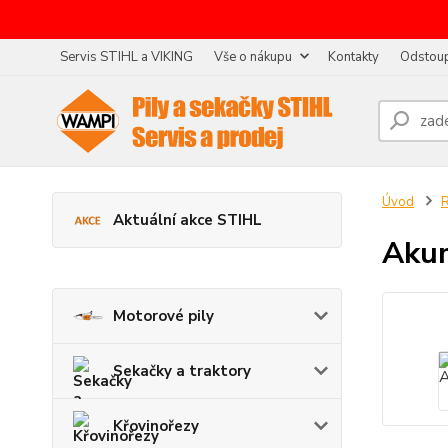
Servis STIHL a VIKING
Vše o nákupu
Kontakty
Odstoup
Úvod
R
Aktuální akce STIHL
Akum
Motorové pily
Sekačky a traktory
Křovinořezy