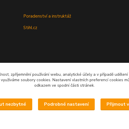
Poradenství a instruktáž
Stihl.cz
čnost, zpříjemnění používání webu, analytické účely a v případě udělení
y využíváme soubory cookies. Nastavení vlastních preferencí cookies mů
odkazem ve spodní části stránek.
Upravit sběr cookies.
ut nezbytné
Podrobné nastavení
Přijmout 