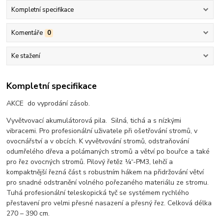
Kompletní specifikace
Komentáře
0
Ke stažení
Kompletní specifikace
AKCE do vyprodání zásob.
Vyvětvovací akumulátorová pila. Silná, tichá a s nízkými
vibracemi. Pro profesionální uživatele při ošetřování stromů, v
ovocnářství a v obcích. K vyvětvování stromů, odstraňování
odumřelého dřeva a polámaných stromů a větví po bouřce a také
pro řez ovocných stromů. Pilový řetěz ¼“-PM3, lehčí a
kompaktnější řezná část s robustním hákem na přidržování větví
pro snadné odstranění volného pořezaného materiálu ze stromu.
Tuhá profesionální teleskopická tyč se systémem rychlého
přestavení pro velmi přesné nasazení a přesný řez. Celková délka
270 – 390 cm.