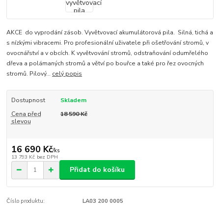
AKCE do vyprodání zásob. Vyvětvovací akumulátorová pila. Silná, tichá a
s nízkými vibracemi. Pro profesionální uživatele při ošetřování stromů, v
ovocnářství a v obcích. K vyvětvování stromů, odstraňování odumřelého
dřeva a polámaných stromů a větví po bouřce a také pro řez ovocných
stromů. Pilový...
celý popis
Dostupnost
Skladem
Cena před
18 590 Kč
slevou
16 690 Kč
/
ks
13 793 Kč
bez DPH
Přidat do košíku
Číslo produktu:
LA03 200 0005