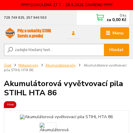
!!!!!!!!!! DOVOLENÁ 27.7. - 28.8.2026 ZAVŘENO !!!!!!!!!!
0
ks
728 749 825, 257 940 553
za
0,00 Kč
Menu
Hledat
Úvod
Motorové pily
Akumulátorové pily
Akumulátorová vyvětvovací
pila STIHL HTA 86
Akumulátorová vyvětvovací pila
STIHL HTA 86
Akce