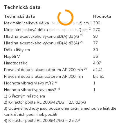
Technická data
Technická data
Hodnota
1)
Maximální celková délka (teleskopická tyč) cm
390
1)
Minimální celková délka (teleskopická tyč) cm
270
2)
Hladina akustického výkonu dB(A) dB(A)
93
2)
Hladina akustického výkonu dB(A) dB(A)
77
Délka lišty cm
30
Napětí V
36
Hmotnost kg
4,97
3)
Provozní doba s akumulátorem AP 200 min
až 41
Provozní doba s akumulátorem AP 300 min
bis 51
4)
Hodnota vibrací vlevo m/s2
1
4)
Hodnota vibrací vpravo m/s2
1
1) S řezným nástrojem
2) K-Faktor podle RL 2006/42/EG = 2,5 dB(A)
3) Udávné hodnoty jsou pouze orientační a mohou se lišit dle
konkrétních podmínek použití
4) K-Faktor podle RL 2006/42/EG = 2 m/s²