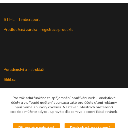
STIHL - Timbersport
Prodloužená záruka - registrace produktu
Poradenství a instruktáž
Stihl.cz
Pro základní funkčnost, zpříjemnění používání webu, analytické
Údržba a servis
účely a v případě udělení souhlasu také pro účely cílení reklamy
využíváme soubory cookies. Nastavení vlastních preferencí
Rady a praktické informace
cookies můžete kdykoli upravit odkazem ve spodní části stránek.
Přijmout nezbytné
Podrobné nastavení