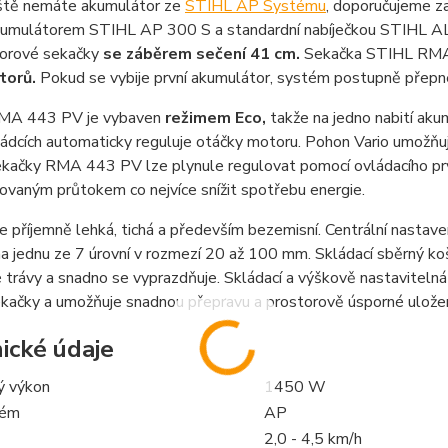
ště nemáte akumulátor ze
STIHL AP Systému
, doporučujeme 
kumulátorem STIHL AP 300 S a standardní nabíječkou STIHL AL
orové sekačky
se záběrem sečení 41 cm.
Sekačka STIHL RMA 
torů.
Pokud se vybije první akumulátor, systém postupně přepne 
MA 443 PV je vybaven
režimem Eco,
takže na jedno nabití aku
řádcích automaticky reguluje otáčky motoru. Pohon Vario umožňuje
ekačky RMA 443 PV lze plynule regulovat pomocí ovládacího prv
ovaným průtokem co nejvíce snížit spotřebu energie.
e příjemně lehká, tichá a především bezemisní. Centrální nastav
na jednu ze 7 úrovní v rozmezí 20 až 100 mm. Skládací sběrný ko
trávy a snadno se vyprazdňuje. Skládací a výškově nastavitelná
ekačky a umožňuje snadnou přepravu a prostorově úsporné ulože
ické údaje
ý výkon
1450 W
tém
AP
2,0 - 4,5 km/h