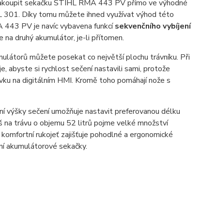
zakoupit sekačku STIHL RMA 443 PV přímo ve výhodné
 301. Díky tomu můžete ihned využívat výhod této
443 PV je navíc vybavena funkcí
sekvenčního vybíjení
na druhý akumulátor, je-li přítomen.
mulátorů můžete posekat co největší plochu trávníku. Při
, abyste si rychlost sečení nastavili sami, protože
ku na digitálním HMI. Kromě toho pomáhají nože s
ení výšky sečení umožňuje nastavit preferovanou délku
š na trávu o objemu 52 litrů pojme velké množství
 komfortní rukojeť zajišťuje pohodlné a ergonomické
ní akumulátorové sekačky.