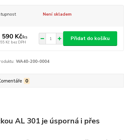
tupnost
Není skladem
 590 Kč
/
ks
Přidat do košíku
455 Kč
bez DPH
roduktu:
WA40-200-0004
Komentáře
0
kou AL 301 je úsporná i přes