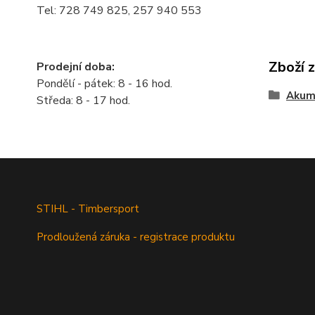
Tel: 728 749 825, 257 940 553
Zboží 
Prodejní doba:
Pondělí - pátek: 8 - 16 hod.
Akum
Středa: 8 - 17 hod.
STIHL - Timbersport
Prodloužená záruka - registrace produktu