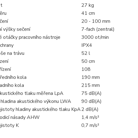
t
27 kg
ěru
41 cm
čení
20 - 100 mm
í výšky sečení
7-fach (zentral)
é otáčky pracovního nástroje
3000 ot/min
chrany
IPX4
še na trávu
52 l
ízení
50 cm
ízení
108
ředního kola
190 mm
adního kola
215 mm
akustického tlaku měřena LpA
75 dB(A)
 hladina akustického výkonu LWA
90 dB(A)
jistoty hladiny akustického tlaku KpA
2 dB(A)
vodicí násady AHW
1,4 m/s²
jistoty K
0,7 m/s²