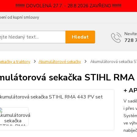
!!!!!!!!!! DOVOLENÁ 27.7. - 28.8.2026 ZAVŘENO !!!!!!!!!!
ení od kupní smlouvy
Nevíte
Hledat
728 
ekačky a traktory
Akumulátorové sekačky
Akumulátorová sekačka S
ulátorová sekačka STIHL RMA 
+ AP
V sadě
i přes
Systém
ve výh
nabíje