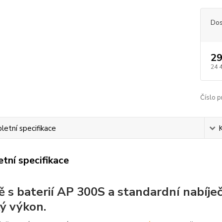
Dos
29
24 
Číslo p
etní specifikace
tní specifikace
ě s baterií AP 300S a standardní nabíječ
ý výkon.