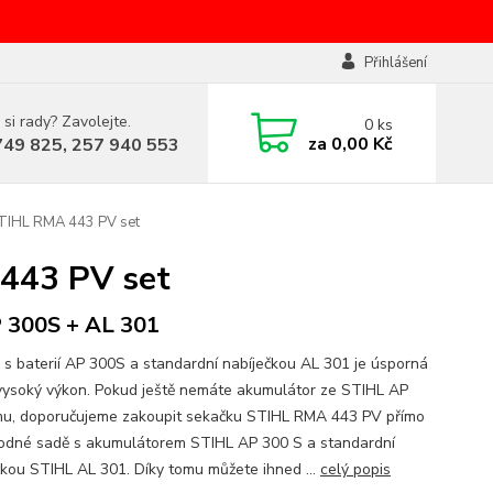
Přihlášení
 si rady? Zavolejte.
0
ks
za
0,00 Kč
749 825, 257 940 553
TIHL RMA 443 PV set
443 PV set
 300S + AL 301
 s baterií AP 300S a standardní nabíječkou AL 301 je úsporná
 vysoký výkon. Pokud ještě nemáte akumulátor ze STIHL AP
u, doporučujeme zakoupit sekačku STIHL RMA 443 PV přímo
odné sadě s akumulátorem STIHL AP 300 S a standardní
čkou STIHL AL 301. Díky tomu můžete ihned ...
celý popis