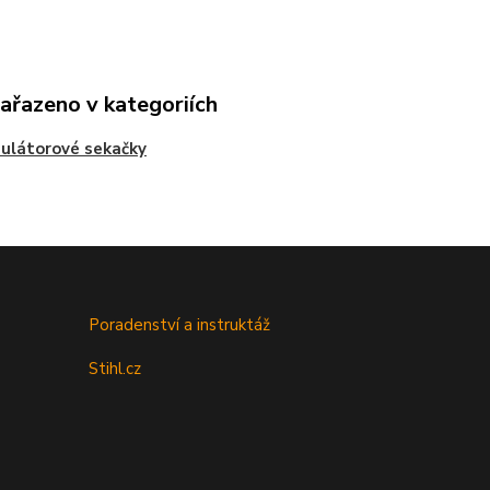
zařazeno v kategoriích
ulátorové sekačky
Poradenství a instruktáž
Stihl.cz