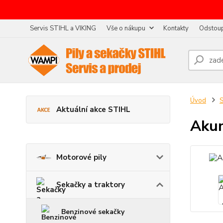
Servis STIHL a VIKING
Vše o nákupu
Kontakty
Odstoup
Úvod
S
Aktuální akce STIHL
Akum
Motorové pily
Sekačky a traktory
Benzinové sekačky