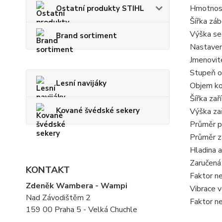
Hmotnos
Ostatní produkty STIHL
Šířka záb
Výška se
Brand sortiment
Nastaven
Jmenovit
Stupeň o
Lesní navijáky
Objem ko
Šířka zař
Kované švédské sekery
Výška zař
Průměr p
Průměr z
Hladina 
Zaručená
KONTAKT
Faktor ne
Zdeněk Wambera - Wampi
Vibrace 
Nad Závodištěm 2
Faktor ne
159 00 Praha 5 - Velká Chuchle