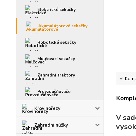
Elektrické sekačky
Akumulátorové sekačky
Robotické sekačky
Mulčovací sekačky
Zahradní traktory
Kompl
Provzdušňovače
Komple
Křovinořezy
V sad
vysok
Zahradní nůžky