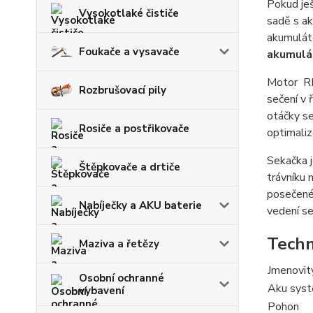
Pokud je
Vysokotlaké čističe
sadě s a
akumulát
Foukače a vysavače
akumulá
Motor R
Rozbrušovací pily
sečení v 
otáčky s
Rosiče a postřikovače
optimaliz
Sekačka j
Štěpkovače a drtiče
trávníku 
posečené 
Nabíječky a AKU baterie
vedení s
Techn
Maziva a řetězy
Jmenovit
Osobní ochranné
Aku sys
vybavení
Pohon