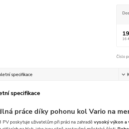
Dos
19
16 
Číslo p
etní specifikace
tní specifikace
lná práce díky pohonu kol Vario na men
PV poskytuje uživatelům při práci na zahradě
vysoký výkon a v