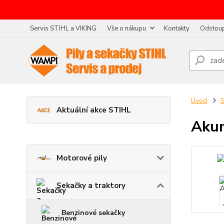
Servis STIHL a VIKING
Vše o nákupu
Kontakty
Odstoup
Úvod
S
Aktuální akce STIHL
Akum
Motorové pily
Sekačky a traktory
Benzinové sekačky