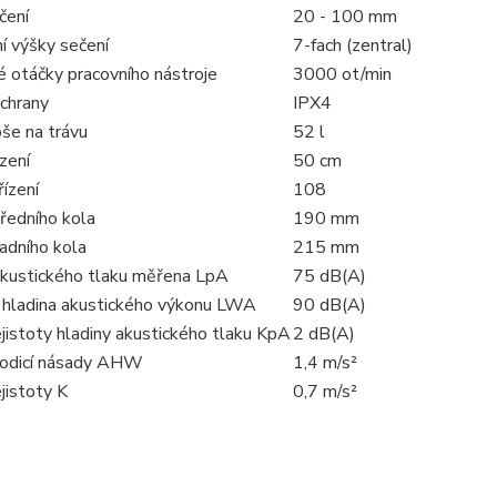
čení
20 - 100 mm
í výšky sečení
7-fach (zentral)
é otáčky pracovního nástroje
3000 ot/min
chrany
IPX4
še na trávu
52 l
ízení
50 cm
ízení
108
ředního kola
190 mm
adního kola
215 mm
akustického tlaku měřena LpA
75 dB(A)
 hladina akustického výkonu LWA
90 dB(A)
jistoty hladiny akustického tlaku KpA
2 dB(A)
vodicí násady AHW
1,4 m/s²
jistoty K
0,7 m/s²