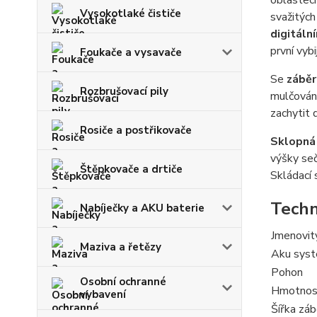
oblastech
Vysokotlaké čističe
svažitých
digitáln
první vyb
Foukače a vysavače
Se
zábě
Rozbrušovací pily
mulčování
zachytit 
Rosiče a postřikovače
Sklopná 
výšky seč
Štěpkovače a drtiče
Skládací 
Techn
Nabíječky a AKU baterie
Jmenovit
Maziva a řetězy
Aku sys
Pohon
Osobní ochranné
Hmotnos
vybavení
Šířka záb