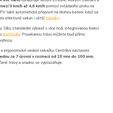
n kol Vario
usnadňuje sečení středně velkých trávníků a
zmezí 0 km/h až 4,6 km/h
pomocí ovládacího prvku na
V také automatické přepnutí na druhou baterii, když se
mi efektivně sekat i větší
trávníky
.
 Díky standardní výbavě s více noži, integrovanou funkcí
ro
mulčování
. Posekanou trávu můžete buď přímo
 výhozu.
 a ergonomické vedení sekačky. Centrální nastavení
jednu ze 7 úrovní v rozmezí od 20 mm do 100 mm.
ené trávy a snadno se vyprazdňuje.