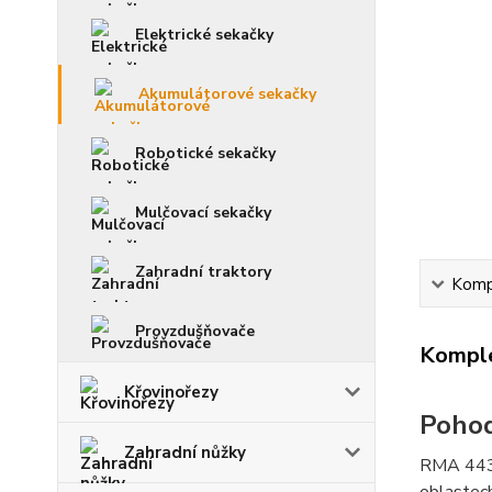
Elektrické sekačky
Akumulátorové sekačky
Robotické sekačky
Mulčovací sekačky
Zahradní traktory
Kompl
Provzdušňovače
Komple
Křovinořezy
Pohod
Zahradní nůžky
RMA 443 