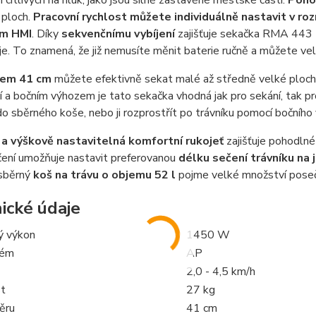
 citlivých na hluk, jako jsou silně zastavěné městské části.
Poho
 ploch.
Pracovní rychlost můžete individuálně nastavit v ro
ím HMI
. Díky
sekvenčnímu vybíjení
zajišťuje sekačka RMA 443 P
ije. To znamená, že již nemusíte měnit baterie ručně a můžete vel
rem 41 cm
můžete efektivně sekat malé až středně velké plochy.
 a bočním výhozem je tato sekačka vhodná jak pro sekání, tak p
do sběrného koše, nebo ji rozprostřít po trávníku pomocí bočního
a výškově nastavitelná komfortní rukojeť
zajišťuje pohodlné
ení umožňuje nastavit preferovanou
délku sečení trávníku na 
sběrný
koš na trávu o objemu 52 l
pojme velké množství poseč
ické údaje
ý výkon
1450 W
tém
AP
2,0 - 4,5 km/h
t
27 kg
ěru
41 cm