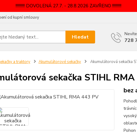
!!!!!!!!!! DOVOLENÁ 27.7. - 28.8.2026 ZAVŘENO !!!!!!!!!!
ení od kupní smlouvy
Nevíte
Hledat
728 
ekačky a traktory
Akumulátorové sekačky
Akumulátorová sekačka 
ulátorová sekačka STIHL RMA
bez 
Pohodl
trávní
vysoký 
oblaste
Pohon 