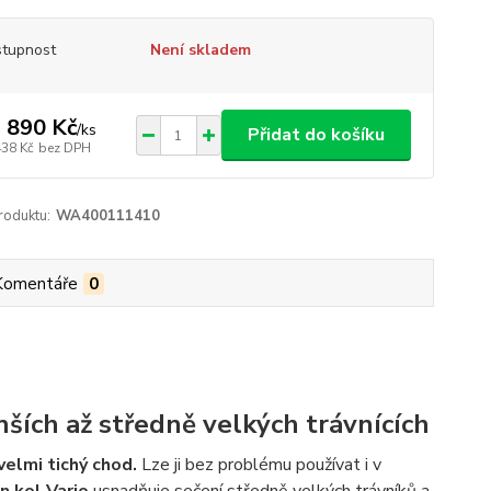
tupnost
Není skladem
 890 Kč
/
ks
Přidat do košíku
438 Kč
bez DPH
roduktu:
WA400111410
Komentáře
0
ších až středně velkých trávnících
elmi tichý chod.
Lze ji bez problému používat i v