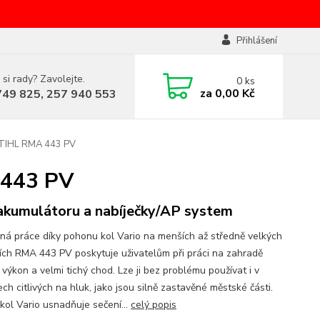
Přihlášení
 si rady? Zavolejte.
0
ks
za
0,00 Kč
749 825, 257 940 553
STIHL RMA 443 PV
 443 PV
akumulátoru a nabíječky/AP system
ná práce díky pohonu kol Vario na menších až středně velkých
cích RMA 443 PV poskytuje uživatelům při práci na zahradě
výkon a velmi tichý chod. Lze ji bez problému používat i v
ch citlivých na hluk, jako jsou silně zastavěné městské části.
kol Vario usnadňuje sečení...
celý popis