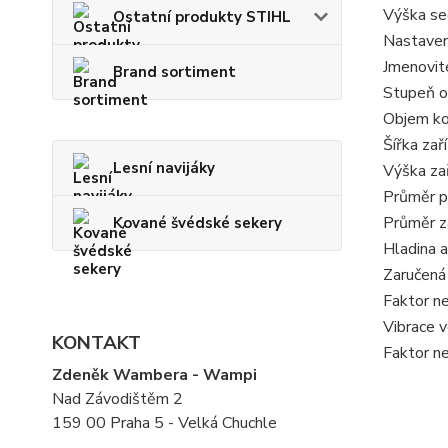
Výška se
Ostatní produkty STIHL
Nastaven
Jmenovit
Brand sortiment
Stupeň o
Objem ko
Šířka zař
Lesní navijáky
Výška zař
Průměr p
Průměr z
Kované švédské sekery
Hladina 
Zaručená
Faktor ne
Vibrace 
KONTAKT
Faktor ne
Zdeněk Wambera - Wampi
Nad Závodištěm 2
159 00 Praha 5 - Velká Chuchle