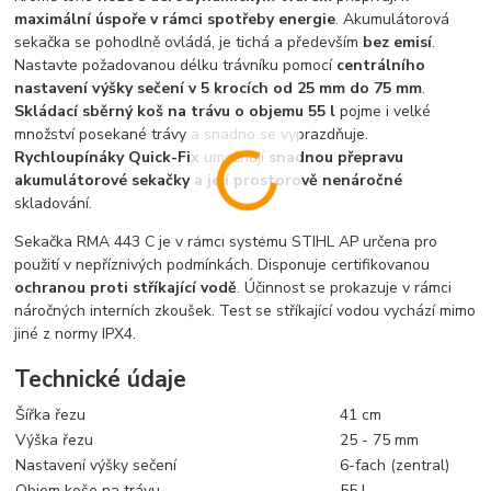
maximální úspoře v rámci spotřeby energie
. Akumulátorová
sekačka se pohodlně ovládá, je tichá a především
bez emisí
.
Nastavte požadovanou délku trávníku pomocí
centrálního
nastavení výšky sečení v 5 krocích od 25 mm do 75 mm
.
Skládací sběrný koš na trávu o objemu 55 l
pojme i velké
množství posekané trávy a snadno se vyprazdňuje.
Rychloupínáky Quick-Fix
umožňují
snadnou přepravu
akumulátorové sekačky a její prostorově nenáročné
skladování.
Sekačka RMA 443 C je v rámci systému STIHL AP určena pro
použití v nepříznivých podmínkách. Disponuje certifikovanou
ochranou proti stříkající vodě
. Účinnost se prokazuje v rámci
náročných interních zkoušek. Test se stříkající vodou vychází mimo
jiné z normy IPX4.
Technické údaje
Šířka řezu
41 cm
Výška řezu
25 - 75 mm
Nastavení výšky sečení
6-fach (zentral)
Objem koše na trávu
55 l