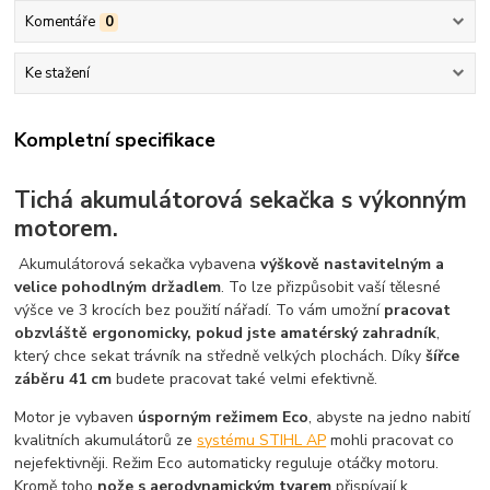
Komentáře
0
Ke stažení
Kompletní specifikace
Tichá akumulátorová sekačka s výkonným
motorem.
Akumulátorová sekačka vybavena
výškově nastavitelným a
velice pohodlným držadlem
. To lze přizpůsobit vaší tělesné
výšce ve 3 krocích bez použití nářadí. To vám umožní
pracovat
obzvláště ergonomicky, pokud jste amatérský zahradník
,
který chce sekat trávník na středně velkých plochách. Díky
šířce
záběru 41 cm
budete pracovat také velmi efektivně.
Motor je vybaven
úsporným režimem Eco
, abyste na jedno nabití
kvalitních akumulátorů ze
systému STIHL AP
mohli pracovat co
nejefektivněji. Režim Eco automaticky reguluje otáčky motoru.
Kromě toho
nože s aerodynamickým tvarem
přispívají k