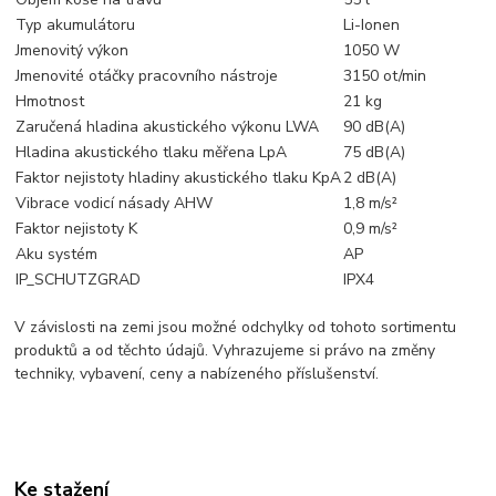
Typ akumulátoru
Li-Ionen
Jmenovitý výkon
1050 W
Jmenovité otáčky pracovního nástroje
3150 ot/min
Hmotnost
21 kg
Zaručená hladina akustického výkonu LWA
90 dB(A)
Hladina akustického tlaku měřena LpA
75 dB(A)
Faktor nejistoty hladiny akustického tlaku KpA
2 dB(A)
Vibrace vodicí násady AHW
1,8 m/s²
Faktor nejistoty K
0,9 m/s²
Aku systém
AP
IP_SCHUTZGRAD
IPX4
V závislosti na zemi jsou možné odchylky od tohoto sortimentu
produktů a od těchto údajů. Vyhrazujeme si právo na změny
techniky, vybavení, ceny a nabízeného příslušenství.
Ke stažení