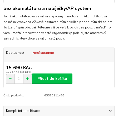
bez akumulátoru a nabíječky/AP system
Tichá akumulátorová sekačka s výkonným motorem. Akumulátorová
sekačka vybavena výškově nastavitelným a velice pohodlným držadlem.
To lze přizpůsobit vaší tělesné výšce ve 3 krocích bez použití nářadí. To
vám umožní pracovat obzvláště ergonomicky, pokud jste amatérský
zahradník, který chce sekat t...
celý popis
Dostupnost
Není skladem
15 690 Kč
/
ks
12 967 Kč
bez DPH
Přidat do košíku
Číslo produktu:
63380111405
Kompletní specifikace