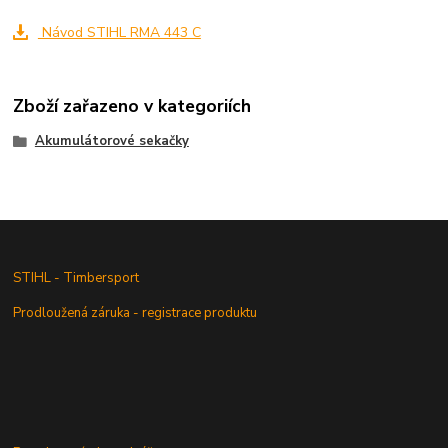
Návod STIHL RMA 443 C
Zboží zařazeno v kategoriích
Akumulátorové sekačky
STIHL - Timbersport
Prodloužená záruka - registrace produktu