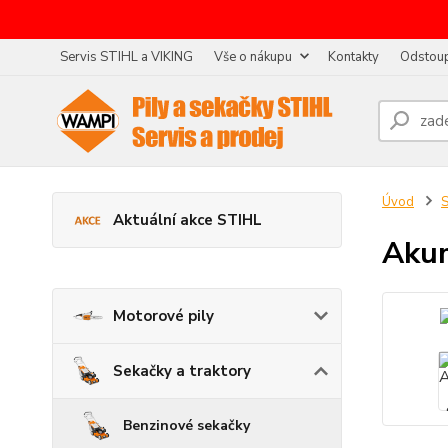
Servis STIHL a VIKING
Vše o nákupu
Kontakty
Odstoup
Úvod
S
Aktuální akce STIHL
Akum
Motorové pily
Sekačky a traktory
Benzinové sekačky