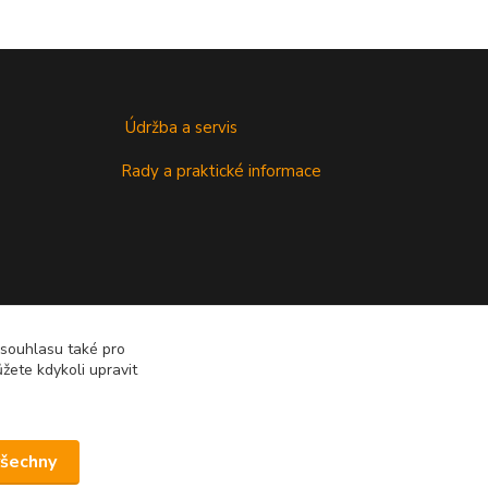
Údržba a servis
Rady a praktické informace
 souhlasu také pro
žete kdykoli upravit
všechny
Vytvořeno na
Eshop-rychle.cz