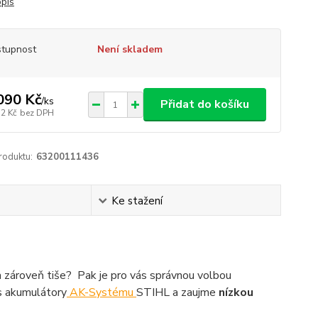
opis
tupnost
Není skladem
090 Kč
/
ks
Přidat do košíku
12 Kč
bez DPH
roduktu:
63200111436
Ke stažení
 a zároveň tiše? Pak je pro vás správnou volbou
 s akumulátory
AK-Systému
STIHL a zaujme
nízkou