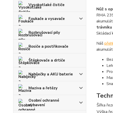
Vysokotlaké čističe
Nůž s o
RMA 239 
Foukače a vysavače
akumulát
trávníku
Rozbrušovací pily
Skládací 
Náš
přeh
Rosiče a postřikovače
akumuláto
Bez
Štěpkovače a drtiče
Leh
Pro
Nabíječky a AKU baterie
Max
Sna
Maziva a řetězy
Techn
Osobní ochranné
vybavení
Šířka řez
Výška ře