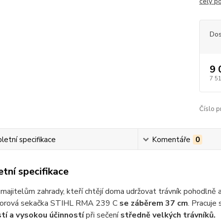
celý p
Dos
9 
7 5
Číslo p
etní specifikace
Komentáře
0
tní specifikace
 majitelům zahrady, kteří chtějí doma udržovat trávník pohodlně
torová sekačka STIHL RMA 239 C
se záběrem 37 cm
. Pracuje
tí a vysokou účinností
při sečení
středně velkých trávníků.