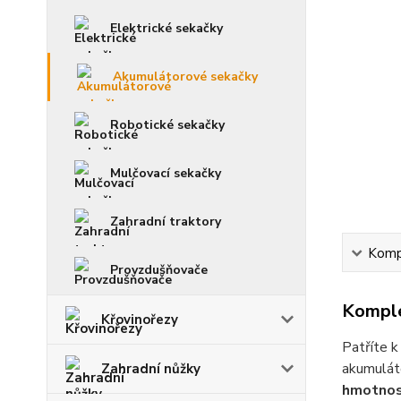
Elektrické sekačky
Akumulátorové sekačky
Robotické sekačky
Mulčovací sekačky
Zahradní traktory
Kompl
Provzdušňovače
Komple
Křovinořezy
Patříte k
akumulá
Zahradní nůžky
hmotnos