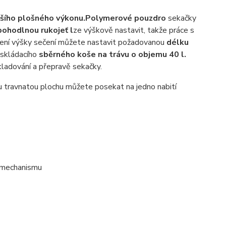
šího plošného výkonu.
Polymerové pouzdro
sekačky
ohodlnou rukojeť l
ze výškově nastavit, takže práce s
vení výšky sečení můžete nastavit požadovanou
délku
 skládacího
sběrného koše na trávu o objemu 40 l.
kladování a přepravě sekačky.
u travnatou plochu můžete posekat na jedno nabití
u mechanismu