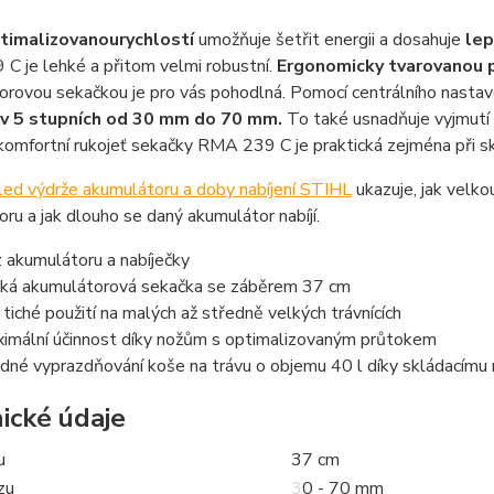
ptimalizovanou
rychlostí
umožňuje šetřit energii a dosahuje
lep
C je lehké a přitom velmi robustní.
Ergonomicky tvarovanou p
orovou sekačkou je pro vás pohodlná. Pomocí centrálního nasta
 v 5 stupních od 30 mm do 70 mm.
To také usnadňuje vyjmutí
komfortní rukojeť sekačky RMA 239 C je praktická zejména při s
led výdrže akumulátoru a doby nabíjení STIHL
ukazuje, jak velko
ru a jak dlouho se daný akumulátor nabíjí.
 akumulátoru a nabíječky
ká akumulátorová sekačka se záběrem 37 cm
 tiché použití na malých až středně velkých trávnících
imální účinnost díky nožům s optimalizovaným průtokem
dné vyprazdňování koše na trávu o objemu 40 l díky skládacím
ické údaje
u
37 cm
zu
30 - 70 mm