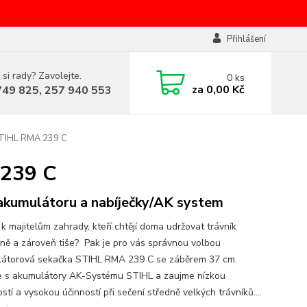
Přihlášení
 si rady? Zavolejte.
0
ks
za
0,00 Kč
749 825, 257 940 553
STIHL RMA 239 C
 239 C
akumulátoru a nabíječky/AK system
 k majitelům zahrady, kteří chtějí doma udržovat trávník
ně a zároveň tiše? Pak je pro vás správnou volbou
átorová sekačka STIHL RMA 239 C se záběrem 37 cm.
e s akumulátory AK-Systému STIHL a zaujme nízkou
tí a vysokou účinností při sečení středně velkých trávníků....