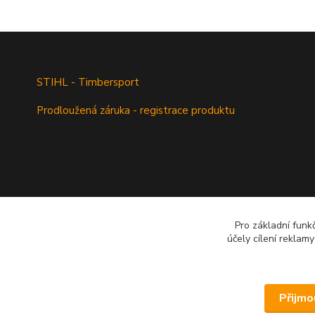
STIHL - Timbersport
Prodloužená záruka - registrace produktu
Pro základní funk
účely cílení reklam
Přijmo