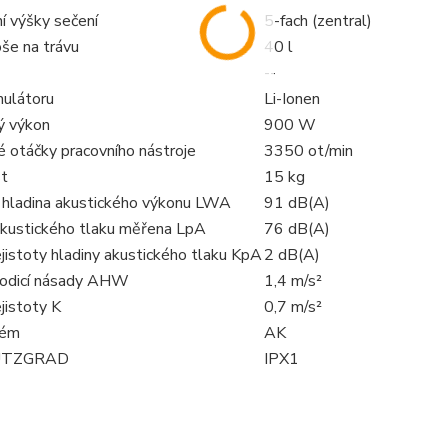
í výšky sečení
5-fach (zentral)
še na trávu
40 l
--
ulátoru
Li-Ionen
ý výkon
900 W
é otáčky pracovního nástroje
3350 ot/min
t
15 kg
 hladina akustického výkonu LWA
91 dB(A)
akustického tlaku měřena LpA
76 dB(A)
jistoty hladiny akustického tlaku KpA
2 dB(A)
vodicí násady AHW
1,4 m/s²
jistoty K
0,7 m/s²
tém
AK
UTZGRAD
IPX1