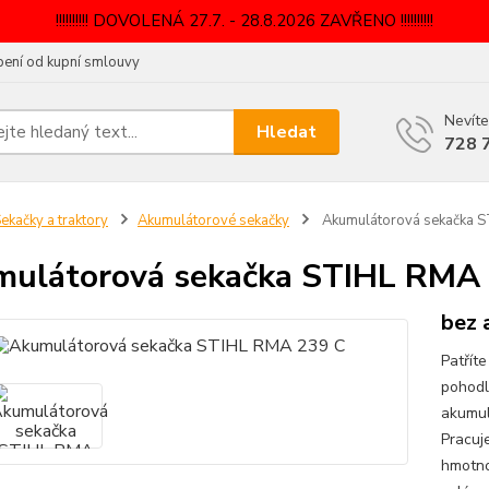
!!!!!!!!!! DOVOLENÁ 27.7. - 28.8.2026 ZAVŘENO !!!!!!!!!!
ení od kupní smlouvy
Nevíte
Hledat
728 
ekačky a traktory
Akumulátorové sekačky
Akumulátorová sekačka 
ulátorová sekačka STIHL RMA
bez 
Patříte
pohodl
akumul
Pracuj
hmotnos