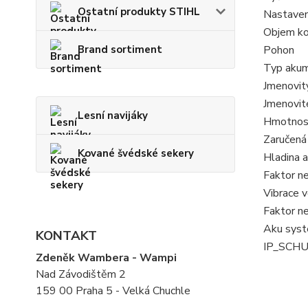
Ostatní produkty STIHL
Nastaven
Objem ko
Brand sortiment
Pohon
Typ akum
Jmenovit
Jmenovit
Lesní navijáky
Hmotnos
Zaručená
Kované švédské sekery
Hladina 
Faktor ne
Vibrace 
Faktor ne
Aku sys
KONTAKT
IP_SCH
Zdeněk Wambera - Wampi
Nad Závodištěm 2
159 00 Praha 5 - Velká Chuchle