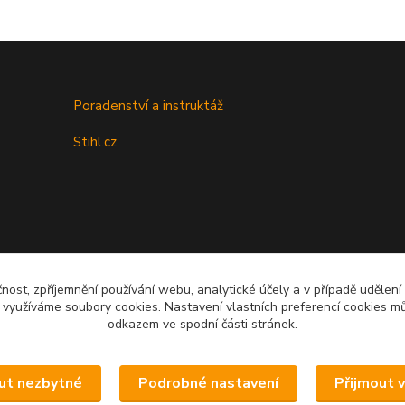
Poradenství a instruktáž
Stihl.cz
čnost, zpříjemnění používání webu, analytické účely a v případě udělení
y využíváme soubory cookies. Nastavení vlastních preferencí cookies mů
Upravit sběr cookies.
odkazem ve spodní části stránek.
ut nezbytné
Podrobné nastavení
Přijmout 