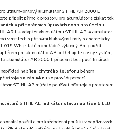
e pro lithium-iontový akumulátor STIHL AR 2000 L,
te připojit přímo k prostoru pro akumulátor a získat tak
radách a při terénních úpravách nebo pro údržbu
 STIHL AR L a adaptér akumulátoru STIHL AP. Akumulátor
i v místech s přísnými hlukovými limity s energeticky
 1 015 Wh
je také mimořádně výkonný. Pro použití
aptérem pro akumulátor AP potřebujete nosný systém,
e akumulátor AR 2000 L připevnit bez použití nářadí.
 například
nabíjení chytrého telefonu
během
přístroje se zásuvkou
se provádí pomocí
látor STIHL AP
můžete používat přístroje s prostorem
mulátorů STIHL AL
.
Indikátor stavu nabití se 6 LED
.
onální použití a pro každodenní použití i v nepříznivých
 stříkající vodě
, jejíž účinnost dokládají náročné interní