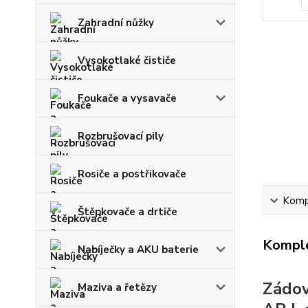
Zahradní nůžky
Vysokotlaké čističe
Foukače a vysavače
Rozbrušovací pily
Rosiče a postřikovače
Kompl
Štěpkovače a drtiče
Komple
Nabíječky a AKU baterie
Zádov
Maziva a řetězy