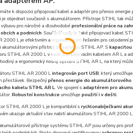
a adaptérem AP.
áte k dispozici připojovací kabel a adaptér pro přenos energi
 je objednat současně s akumulátorem. Přístroje STIHL tak může
í výbavu pro náročné a dlouhodobé
profesionální práce na zah
 obcích a podnicích
. Součástí sady je také připojovací kabel
2000 L je efektivním a ergonomickým řešením pro celodenní prác
i akumulátorovými přístroji ze systému STIHL AP. S
kapacitou
oru STIHL AR 2000 L v sadě s připojovacím kabelem AR L a ad
ohodlný a ergonomický nosný systém STIHL AR L, na který můžet
látoru STIHL AR 2000 L
integrován port USB
, který umožňuje
ch přestávek. Bezpečný
přenos energie do akumulátorového 
acího kabelu STIHL AR L
. Ve spojení s
adaptérem pro akumu
látor.
Robustní konstrukce
umožňuje
použití i v dešti
.
or STIHL AR 2000 L je kompatibilní s
rychlonabíječkami aku
vám ukazuje aktuální stav nabití akumulátoru STIHL AR 2000 L
kumulátorové přístroje systému STIHL AP jsou určeny pro profesi
tních podmínkách. Proto disponují certifikovanou
ochranou proti