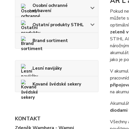
AR L 
Osobní ochranné
vybavení
Pokud nem
můžete si
Ostatní produkty STIHL
optimáln
zeleně v
STIHL AR 
Brand sortiment
náročným
akumulát
jako je p
Lesní navijáky
V akumu
pracovní
Kované švédské sekery
připojov
na akumu
Akumulát
diodami
KONTAKT
Všechny a
Zdeněk Wambera - Wampi
povětrnos