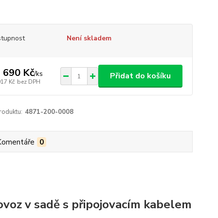
tupnost
Není skladem
 690 Kč
/
ks
Přidat do košíku
017 Kč
bez DPH
roduktu:
4871-200-0008
Komentáře
0
voz v sadě s připojovacím kabelem