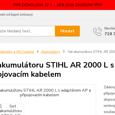
!!!!!!!!!! DOVOLENÁ 27.7. - 28.8.2026 ZAVŘENO !!!!!!!!!!
ení od kupní smlouvy
Nevíte
Hledat
728 
abíječky a AKU baterie
Akumulátory
Set akumulátoru STIHL AR 200
akumulátoru STIHL AR 2000 L s
ojovacím kabelem
Zádový
připoj
dispozi
iontov
součas