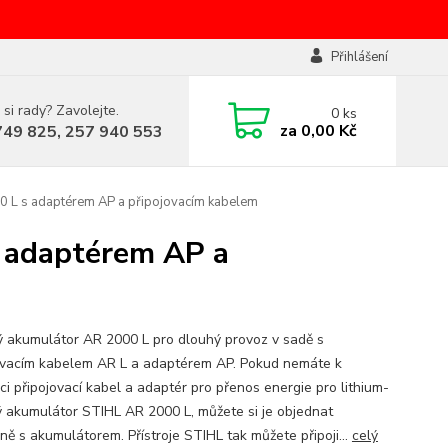
Přihlášení
 si rady? Zavolejte.
0
ks
za
0,00 Kč
749 825, 257 940 553
0 L s adaptérem AP a připojovacím kabelem
 adaptérem AP a
 akumulátor AR 2000 L pro dlouhý provoz v sadě s
ovacím kabelem AR L a adaptérem AP. Pokud nemáte k
ci připojovací kabel a adaptér pro přenos energie pro lithium-
ý akumulátor STIHL AR 2000 L, můžete si je objednat
ně s akumulátorem. Přístroje STIHL tak můžete připoji...
celý