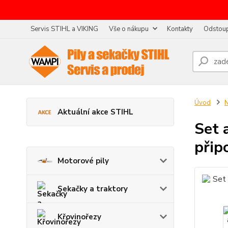
Servis STIHL a VIKING
Vše o nákupu
Kontakty
Odstoup
Úvod
N
Aktuální akce STIHL
Set 
přip
Motorové pily
Sekačky a traktory
Křovinořezy