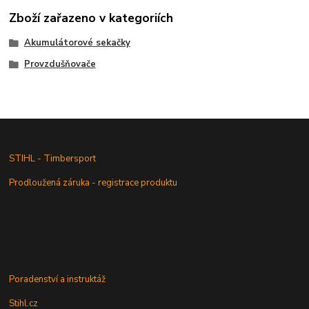
Zboží zařazeno v kategoriích
Akumulátorové sekačky
Provzdušňovače
STIHL - Timbersport
Prodloužená záruka - registrace produktu
Poradenství a instruktáž
Stihl.cz