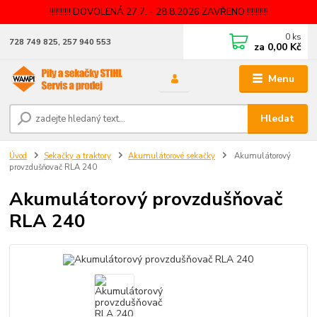
!!!!!!!!!! DOVOLENÁ 27.7. - 28.8.2026 ZAVŘENO !!!!!!!!!!
0
ks
728 749 825, 257 940 553
za
0,00 Kč
Menu
Hledat
Úvod
Sekačky a traktory
Akumulátorové sekačky
Akumulátorový
provzdušňovač RLA 240
Akumulátorový provzdušňovač
RLA 240