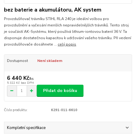
bez baterie a akumulátoru, AK system
Provzdušňovač trávníku STIHL RLA 240 je ideální volbou pro
provzdušnění a vyčesání menších nepravidelnějších trávníků. Tento stroj
je součástí AK-Systému, který používá lithium-iontovou baterií 36 V. Ta
disponuje dostatečnou kapacitou k udržování vašeho trávníku. Při vedení
provzdušňovače dosáhnete ...
celý popis
Dostupnost
Není skladem
6 440 Kč
/
ks
5 322 Kč
bez DPH
Přidat do košíku
Číslo produktu:
6291-011-6610
Kompletní specifikace