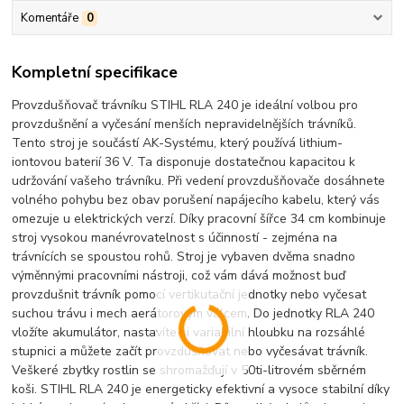
Komentáře
0
Kompletní specifikace
Provzdušňovač trávníku STIHL RLA 240 je ideální volbou pro
provzdušnění a vyčesání menších nepravidelnějších trávníků.
Tento stroj je součástí AK-Systému, který používá lithium-
iontovou baterií 36 V. Ta disponuje dostatečnou kapacitou k
udržování vašeho trávníku. Při vedení provzdušňovače dosáhnete
volného pohybu bez obav porušení napájecího kabelu, který vás
omezuje u elektrických verzí. Díky pracovní šířce 34 cm kombinuje
stroj vysokou manévrovatelnost s účinností - zejména na
trávnících se spoustou rohů. Stroj je vybaven dvěma snadno
výměnnými pracovními nástroji, což vám dává možnost buď
provzdušnit trávník pomocí vertikutační jednotky nebo vyčesat
suchou trávu i mech aerátorovým válcem. Do jednotky RLA 240
vložíte akumulátor, nastavíte si variabilní hloubku na rozsáhlé
stupnici a můžete začít provzdušňovat nebo vyčesávat trávník.
Veškeré zbytky rostlin se shromažďují v 50ti-litrovém sběrném
koši. STIHL RLA 240 je energeticky efektivní a vysoce stabilní díky