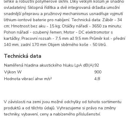
lehké a robustní polymerové skříni. Díky velkým kolům je snadno
ovladatelný. Sklopná řídítka a dvě integrovaná držadla umožní
snadnější přepravu a pružinový mechanismus usnadňuje vyjmutí
lithium-iontové baterie pro nabíjení. Technická data: Záběr - 34
cm; Hmotnost bez aku - 15 kg; Otáčky nářadí - 3650 za minutu;
Pohon nářadí - ozubený řemen; Motor - DC elektromotor s
kartáčky; Pracovní rozsah - 7,5 mm až 9,5 mm Průměr kol - přední
140 mm, zadní 170 mm Objem sběrného koše - 50 litrů.
Technická data
Naměřená hladina akustického hluku LpA dB(A)
92
Výkon W
900
Hodnota vibrací ahw m/s²
4,8
V závislosti na zemi jsou možné odchylky od tohoto sortimentu
produktů a od těchto údajů. Vyhrazujeme si právo na změny
techniky, vybavení, ceny a nabízeného příslušenství.